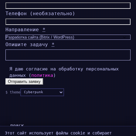
Телефон (необязательно)
Направление
*
Опишите задачу
*
Согласие на обработку персональных данных
*
Согласие на обработку персональных данных
*
Я даю согласие на обработку персональных
данных (
политика
)
Отправить заявку
Цветовая
$ theme
схема
ПОИСК
Этот сайт использует файлы cookie и собирает