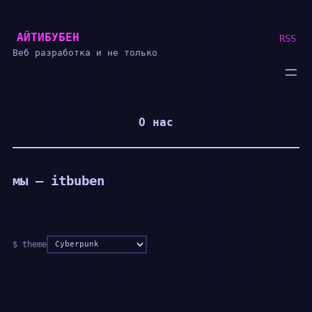
Перейти
АЙТИБУБЕН
к
RSS
Веб разработка и не только
содержимому
О нас
мы — itbuben
Цветовая
$ theme
схема