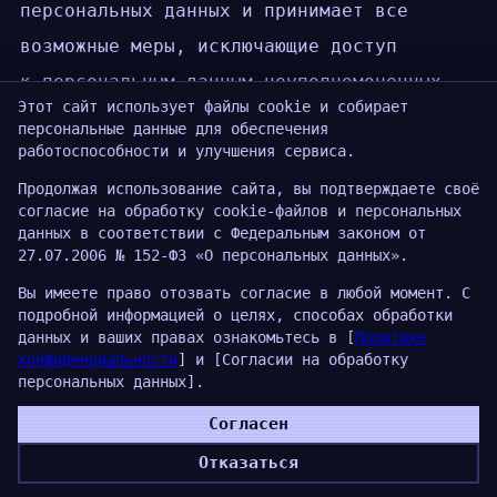
персональных данных и принимает все
возможные меры, исключающие доступ
к персональным данным неуполномоченных
Этот сайт использует файлы cookie и собирает
лиц.
персональные данные для обеспечения
работоспособности и улучшения сервиса.
8.2. Персональные данные Пользователя
Продолжая использование сайта, вы подтверждаете своё
никогда, ни при каких условиях не будут
согласие на обработку cookie-файлов и персональных
данных в соответствии с Федеральным законом от
переданы третьим лицам, за исключением
27.07.2006 № 152-ФЗ «О персональных данных».
случаев, связанных с исполнением
Вы имеете право отозвать согласие в любой момент. С
действующего законодательства либо
подробной информацией о целях, способах обработки
данных и ваших правах ознакомьтесь в [
Политике
в случае, если субъектом персональных
конфиденциальности
] и [Согласии на обработку
персональных данных].
данных дано согласие Оператору
на передачу данных третьему лицу для
Согласен
исполнения обязательств по гражданско-
Отказаться
правовому договору.