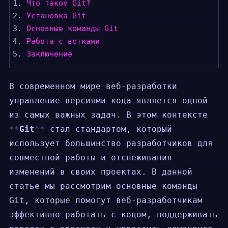
Что такое Git?
Установка Git
Основные команды Git
Работа с ветками
Заключение
В современном мире веб-разработки
управление версиями кода является одной
из самых важных задач. В этом контексте
Git
стал стандартом, который
использует большинство разработчиков для
совместной работы и отслеживания
изменений в своих проектах. В данной
статье мы рассмотрим основные команды
Git, которые помогут веб-разработчикам
эффективно работать с кодом, поддерживать