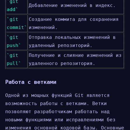
git
Добавление изменений в индекс.
add
git
Создание коммита для сохранения
commit
изменений.
git
Отправка локальных изменений в
push
удаленный репозиторий.
git
Получение и слияние изменений из
pull
удаленного репозитория.
Работа с ветками
Одной из мощных функций Git является
возможность работы с ветками. Ветки
позволяют разработчикам работать над
новыми функциями или исправлениями без
изменения основной кодовой базы. Основные