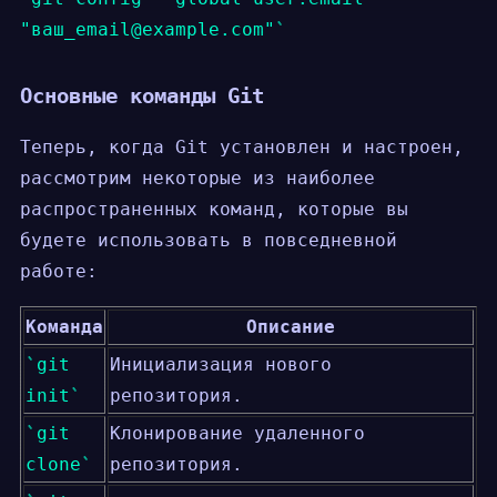
"ваш_email@example.com"
Основные команды Git
Теперь, когда Git установлен и настроен,
рассмотрим некоторые из наиболее
распространенных команд, которые вы
будете использовать в повседневной
работе:
Команда
Описание
git
Инициализация нового
init
репозитория.
git
Клонирование удаленного
clone
репозитория.