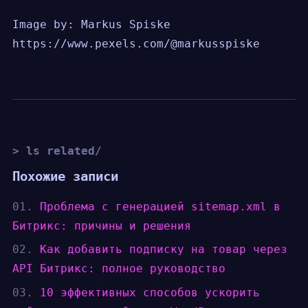
Image by: Markus Spiske
https://www.pexels.com/@markusspiske
Похожие записи
Проблема с генерацией sitemap.xml в
Битрикс: причины и решения
Как добавить подписку на товар через
API Битрикс: полное руководство
10 эффективных способов ускорить