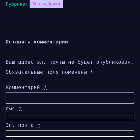
Рубрика:
Без рубрики
Оставить комментарий
Ваш адрес эл. почты не будет опубликован.
Обязательные поля помечены *
Комментарий
*
Имя
*
Эл. почта
*